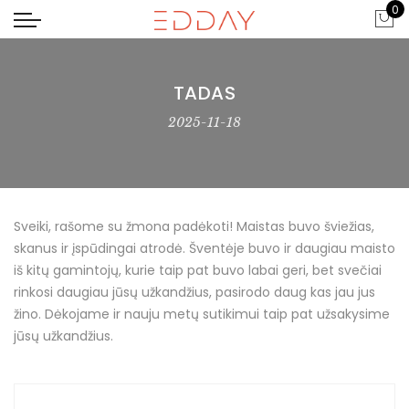
0
TADAS
2025-11-18
Sveiki, rašome su žmona padėkoti! Maistas buvo šviežias,
skanus ir įspūdingai atrodė. Šventėje buvo ir daugiau maisto
iš kitų gamintojų, kurie taip pat buvo labai geri, bet svečiai
rinkosi daugiau jūsų užkandžius, pasirodo daug kas jau jus
žino. Dėkojame ir nauju metų sutikimui taip pat užsakysime
jūsų užkandžius.