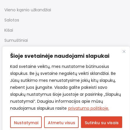
Vieno kąsnio užkandžiai
Salotos
Kišai
Sumuštiniai
Desertai
Šioje svetainėje naudojami slapukai
Kiti užkandžiai
Kad svetainė veiktų, mes nustatome būtinuosius
slapukus. Be jų svetainė negalėtų veikti sklandžiai. Be
Jūsų sutikimo mes nenustatysime jokių kitų slapukų,
Nuorodos
nebent juos įjungsite. Visada galite pakeisti savo
slapukų nustatymus šioje juostoje ar pasirinkę „Slapukų
Bendrosios taisyklės
nustatymai“. Daugiau informacijos apie mūsų
naudojamus slapukus rasite
privatumo politikoje.
Pristatymas ir grąžinimas
Privatumo politika
Nustatymai
Atmetu visus
Sutinku su visais