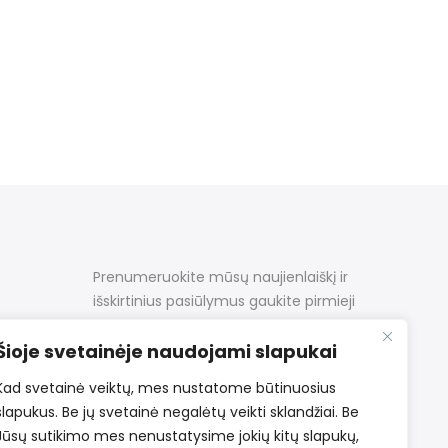
Prenumeruokite mūsų naujienlaiškį ir
išskirtinius pasiūlymus gaukite pirmieji
Šioje svetainėje naudojami slapukai
Kad svetainė veiktų, mes nustatome būtinuosius
slapukus. Be jų svetainė negalėtų veikti sklandžiai. Be
Jūsų sutikimo mes nenustatysime jokių kitų slapukų,