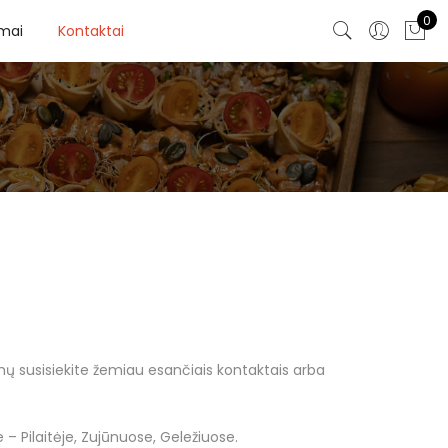
0
imai
Kontaktai
mų susisiekite žemiau esančiais kontaktais arba
e – Pilaitėje, Zujūnuose, Geležiuose.