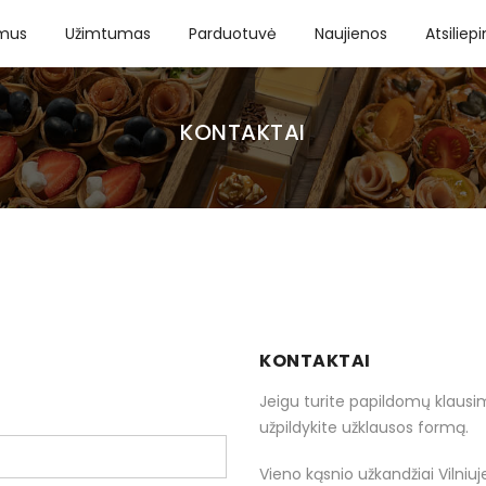
 mus
Užimtumas
Parduotuvė
Naujienos
Atsiliep
KONTAKTAI
KONTAKTAI
Jeigu turite papildomų klausi
užpildykite užklausos formą.
Please leave this field empty.
Vieno kąsnio užkandžiai Vilniuj