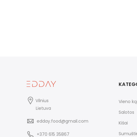
KATEG
Vilnius
Vieno ką
Lietuva
Salotos
edday.food@gmail.com
Kišai
Sumuštin
+370 615 35867