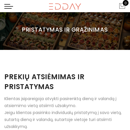
0
PRISTATYMAS IR GRĄŽINIMAS
PREKIŲ ATSIĖMIMAS IR
PRISTATYMAS
Klientas įsipareigoja atvykti pasirenktą dieną ir valandą į
atsiėmimo vietą atsiimti užsakymo.
Jeigu klientas pasirinko individualų pristatymą į savo vietą,
sutartą dieną ir valandą, sutartoje vietoje turi atsiimti
užsakkymą.