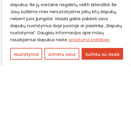
Bendrosios taisyklės
slapukus. Be jų svetainė negalėtų veikti sklandžiai. Be
Pristatymas ir grąžinimas
Jūsų sutikimo mes nenustatysime jokių kitų slapukų,
nebent juos įjungsite. Visada galite pakeisti savo
Privatumo politika
slapukų nustatymus šioje juostoje ar pasirinkę „Slapukų
Kontaktai
nustatymai“. Daugiau informacijos apie mūsų
naudojamus slapukus rasite
privatumo politikoje.
Nustatymai
Atmetu visus
Sutinku su visais
Prenumeruokite mūsų naujienlaiškį ir išskirtinius pasiūlymus
gaukite pirmieji