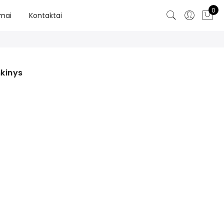
0
imai
Kontaktai
nkinys