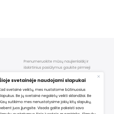
Prenumeruokite mūsų naujienlaiškį ir
išskirtinius pasiūlymus gaukite pirmieji
Šioje svetainėje naudojami slapukai
Kad svetainė veiktų, mes nustatome būtinuosius
slapukus. Be jų svetainė negalėtų veikti sklandžiai. Be
Jūsų sutikimo mes nenustatysime jokių kitų slapukų,
nebent juos įjungsite. Visada galite pakeisti savo