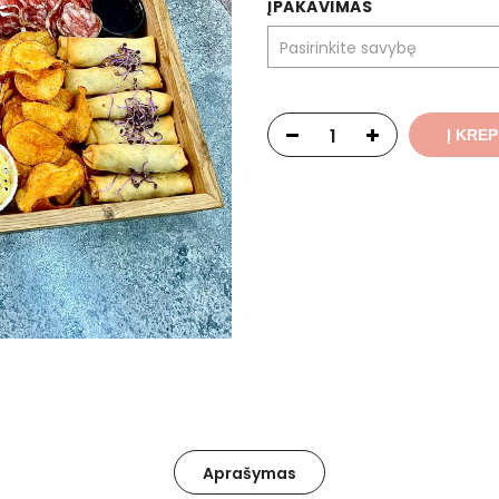
ĮPAKAVIMAS
Į KREP
Aprašymas