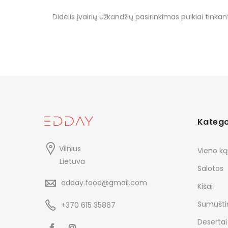
Didelis įvairių užkandžių pasirinkimas puikiai tinkant
Katego
Vilnius
Vieno ką
Lietuva
Salotos
edday.food@gmail.com
Kišai
Sumuštin
+370 615 35867
Desertai