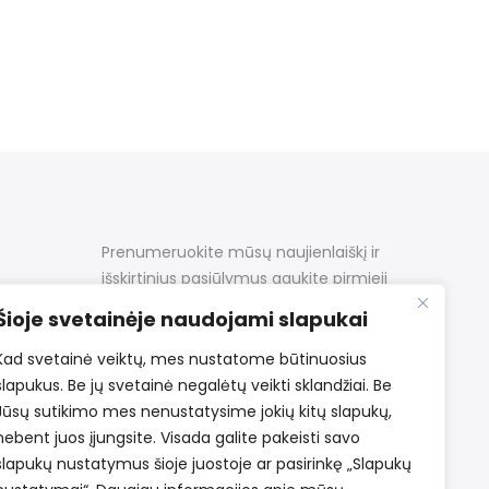
Prenumeruokite mūsų naujienlaiškį ir
išskirtinius pasiūlymus gaukite pirmieji
Šioje svetainėje naudojami slapukai
Kad svetainė veiktų, mes nustatome būtinuosius
slapukus. Be jų svetainė negalėtų veikti sklandžiai. Be
Jūsų sutikimo mes nenustatysime jokių kitų slapukų,
nebent juos įjungsite. Visada galite pakeisti savo
slapukų nustatymus šioje juostoje ar pasirinkę „Slapukų