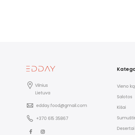
Katego
Vilnius
Vieno ką
Lietuva
Salotos
edday.food@gmail.com
Kišai
Sumuštin
+370 615 35867
Desertai