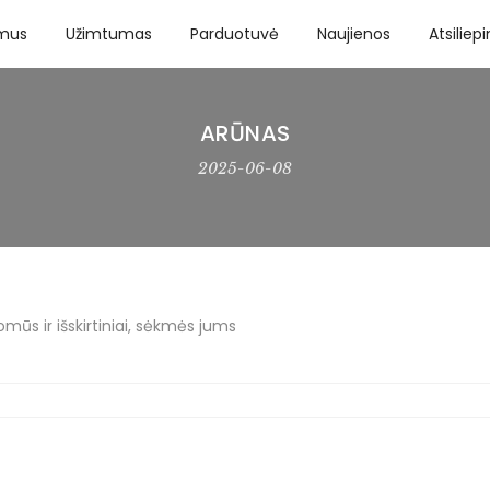
 mus
Užimtumas
Parduotuvė
Naujienos
Atsiliep
ARŪNAS
2025-06-08
mūs ir išskirtiniai, sėkmės jums