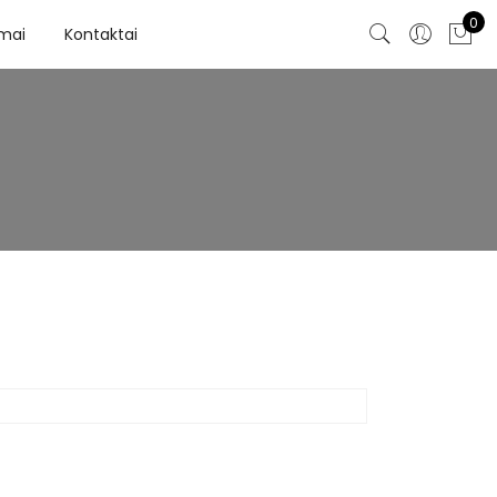
0
imai
Kontaktai