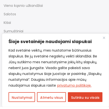
Vieno kąsnio užkandžiai
Salotos
Kišai
Sumuštiniai
Desertai
Šioje svetainėje naudojami slapukai
Kiti užkandžiai
Kad svetainė veiktų, mes nustatome būtinuosius
slapukus. Be jų svetainė negalėtų veikti sklandžiai. Be
Jūsų sutikimo mes nenustatysime jokių kitų slapukų,
Nuorodos
nebent juos įjungsite. Visada galite pakeisti savo
slapukų nustatymus šioje juostoje ar pasirinkę „Slapukų
nustatymai“. Daugiau informacijos apie mūsų
Bendrosios taisyklės
naudojamus slapukus rasite
privatumo politikoje.
Pristatymas ir grąžinimas
Nustatymai
Atmetu visus
Sutinku su visais
Privatumo politika
Kontaktai