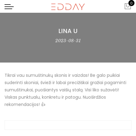
0
LINA U
2023-08-31
Tikrai vau sumuštinukų skonis ir vaizdas! Be galo puikiai
suderinti skoniai, švieži ir labai precižiškai gražiai pagaminti
sumuštinukai, puošiantys vaišių stalą. Visi liko sužavėti!
Viskas punktualu, konkretu ir patogu. Nuoširdžios
rekomendacijos! 👍