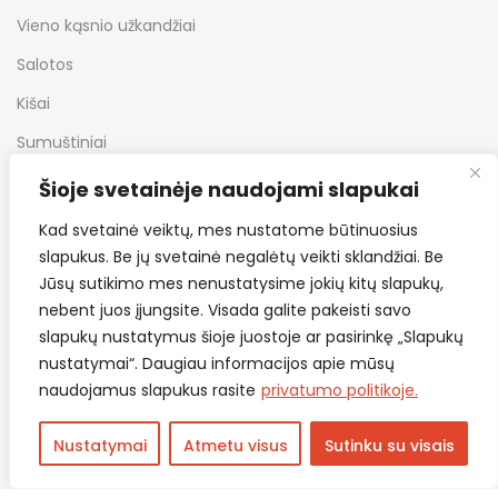
Vieno kąsnio užkandžiai
Salotos
Kišai
Sumuštiniai
Desertai
Šioje svetainėje naudojami slapukai
Kiti užkandžiai
Kad svetainė veiktų, mes nustatome būtinuosius
slapukus. Be jų svetainė negalėtų veikti sklandžiai. Be
Jūsų sutikimo mes nenustatysime jokių kitų slapukų,
Nuorodos
nebent juos įjungsite. Visada galite pakeisti savo
slapukų nustatymus šioje juostoje ar pasirinkę „Slapukų
nustatymai“. Daugiau informacijos apie mūsų
Bendrosios taisyklės
naudojamus slapukus rasite
privatumo politikoje.
Pristatymas ir grąžinimas
Nustatymai
Atmetu visus
Sutinku su visais
Privatumo politika
Kontaktai