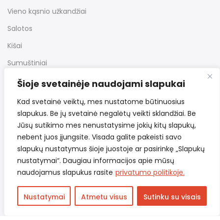
Vieno kąsnio užkandžiai
Salotos
Kišai
Sumuštiniai
Desertai
Šioje svetainėje naudojami slapukai
Kiti užkandžiai
Kad svetainė veiktų, mes nustatome būtinuosius
slapukus. Be jų svetainė negalėtų veikti sklandžiai. Be
Jūsų sutikimo mes nenustatysime jokių kitų slapukų,
Nuorodos
nebent juos įjungsite. Visada galite pakeisti savo
slapukų nustatymus šioje juostoje ar pasirinkę „Slapukų
nustatymai“. Daugiau informacijos apie mūsų
Bendrosios taisyklės
naudojamus slapukus rasite
privatumo politikoje.
Pristatymas ir grąžinimas
Nustatymai
Atmetu visus
Sutinku su visais
Privatumo politika
Kontaktai