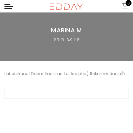
0
MARINA M
2023-08-22
Labai skanu! Dabar žinosime kur kreiptis:) Rekomenduoju👍