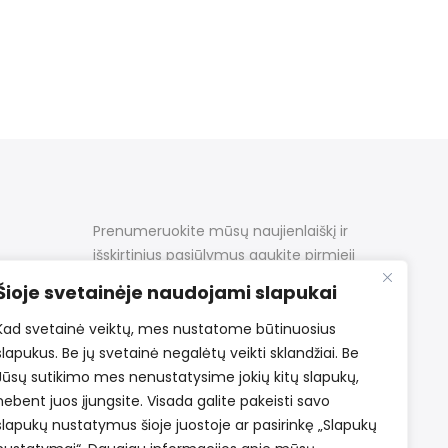
Prenumeruokite mūsų naujienlaiškį ir
išskirtinius pasiūlymus gaukite pirmieji
Šioje svetainėje naudojami slapukai
Kad svetainė veiktų, mes nustatome būtinuosius
slapukus. Be jų svetainė negalėtų veikti sklandžiai. Be
Jūsų sutikimo mes nenustatysime jokių kitų slapukų,
nebent juos įjungsite. Visada galite pakeisti savo
slapukų nustatymus šioje juostoje ar pasirinkę „Slapukų