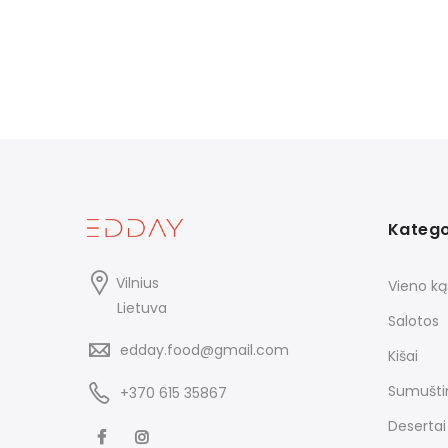
Katego
Vilnius
Vieno ką
Lietuva
Salotos
edday.food@gmail.com
Kišai
Sumuštin
+370 615 35867
Desertai