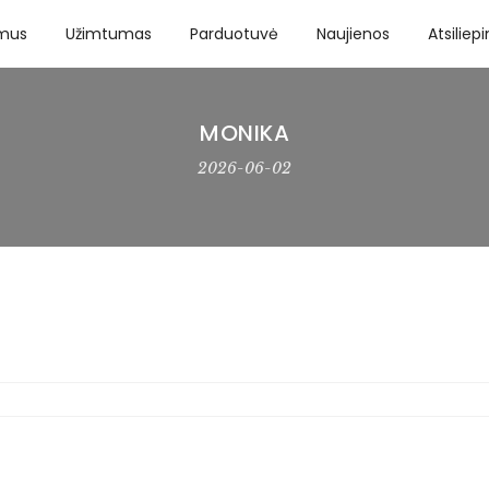
 mus
Užimtumas
Parduotuvė
Naujienos
Atsiliep
MONIKA
2026-06-02