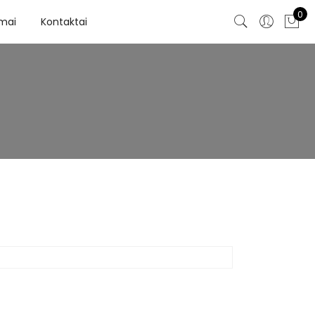
0
imai
Kontaktai