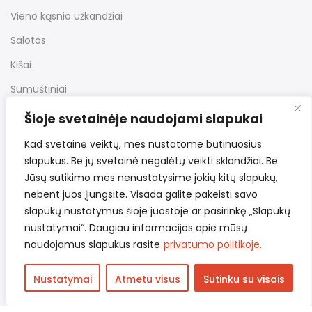
Vieno kąsnio užkandžiai
Salotos
Kišai
Sumuštiniai
Desertai
Šioje svetainėje naudojami slapukai
Kiti užkandžiai
Kad svetainė veiktų, mes nustatome būtinuosius
slapukus. Be jų svetainė negalėtų veikti sklandžiai. Be
Jūsų sutikimo mes nenustatysime jokių kitų slapukų,
Nuorodos
nebent juos įjungsite. Visada galite pakeisti savo
slapukų nustatymus šioje juostoje ar pasirinkę „Slapukų
nustatymai“. Daugiau informacijos apie mūsų
Bendrosios taisyklės
naudojamus slapukus rasite
privatumo politikoje.
Pristatymas ir grąžinimas
Nustatymai
Atmetu visus
Sutinku su visais
Privatumo politika
Kontaktai