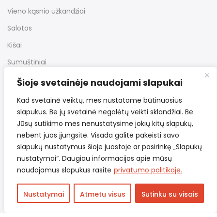
Vieno kąsnio užkandžiai
Salotos
Kišai
Sumuštiniai
Desertai
Šioje svetainėje naudojami slapukai
Kiti užkandžiai
Kad svetainė veiktų, mes nustatome būtinuosius
slapukus. Be jų svetainė negalėtų veikti sklandžiai. Be
Jūsų sutikimo mes nenustatysime jokių kitų slapukų,
Nuorodos
nebent juos įjungsite. Visada galite pakeisti savo
slapukų nustatymus šioje juostoje ar pasirinkę „Slapukų
nustatymai“. Daugiau informacijos apie mūsų
Bendrosios taisyklės
naudojamus slapukus rasite
privatumo politikoje.
Pristatymas ir grąžinimas
Nustatymai
Atmetu visus
Sutinku su visais
Privatumo politika
Kontaktai