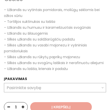
– Užkandis su vytintais pomidorais, moliūgų sėklomis bei
ožkos sūriu
– Tortilijos suktinukas su lašiša
– Užkandis su humusu ir karamelizuotais svogūnais
– Užkandis su šilauogėmis
– Silkės užkandis su saldžiarūgščiu padažu
– Silkės užkandis su vasabi majonezu ir vyšniniais
pomidoriukais
– Silkės užkandis su rūkytų paprikų majonezu
– Silkės užkandis su svogūnų laiškais ir nerafinuotu aliejumi
– Užkandis su lašiša, krienais ir padažu
ĮPAKAVIMAS
Į KREPŠELĮ