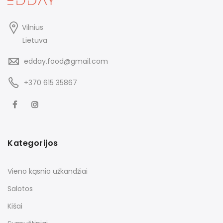
Vilnius
Lietuva
edday.food@gmail.com
+370 615 35867
Kategorijos
Vieno kąsnio užkandžiai
Salotos
Kišai