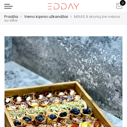
0
Pradžia
Vieno kąsnio užkandžiai
MIXAS 9 skonių be mėsos
su silke