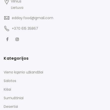
Vilnius
Lietuva
edday.food@gmail.com
+370 615 35867
Kategorijos
Vieno kąsnio užkandžiai
Salotos
Kišai
Sumuštiniai
Desertai