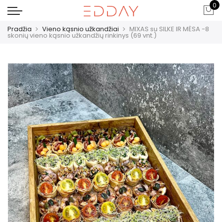
0
Pradžia
Vieno kąsnio užkandžiai
MIXAS su SILKE IR MĖSA -8
skonių vieno kąsnio užkandžių rinkinys (69 vnt.)