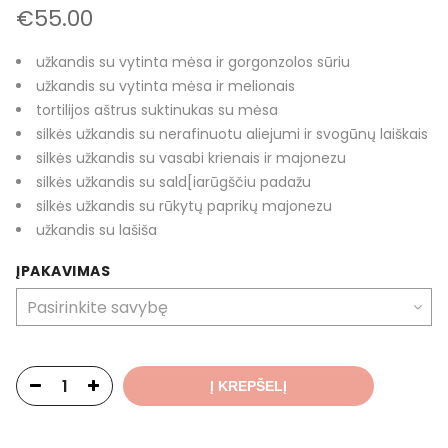
€
55.00
užkandis su vytinta mėsa ir gorgonzolos sūriu
užkandis su vytinta mėsa ir melionais
tortilijos aštrus suktinukas su mėsa
silkės užkandis su nerafinuotu aliejumi ir svogūnų laiškais
silkės užkandis su vasabi krienais ir majonezu
silkės užkandis su sald[iarūgščiu padažu
silkės užkandis su rūkytų paprikų majonezu
užkandis su lašiša
ĮPAKAVIMAS
Į KREPŠELĮ