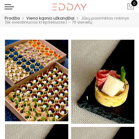
0
Pradžia
Vieno kąsnio užkandžiai
Jūsų pasirinktas rinkinys
(tik sviestiniuose krepšeliuose) – 70 vienetų