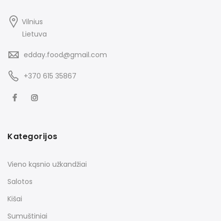
Vilnius
Lietuva
edday.food@gmail.com
+370 615 35867
Kategorijos
Vieno kąsnio užkandžiai
Salotos
Kišai
Sumuštiniai