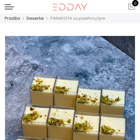
0
Pradžia
Desertai
PANAKOTA su pasiflorų tyre