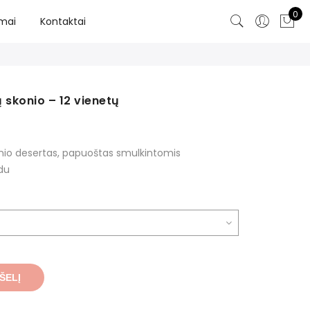
0
imai
Kontaktai
 skonio – 12 vienetų
onio desertas, papuoštas smulkintomis
adu
ŠELĮ