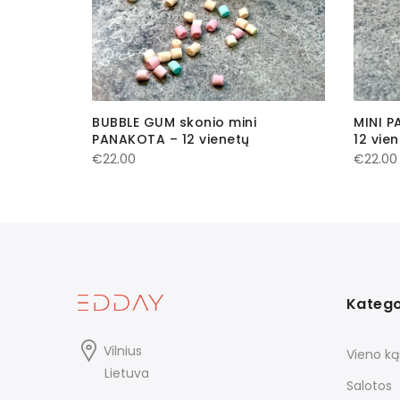
e
BUBBLE GUM skonio mini
MINI P
PANAKOTA – 12 vienetų
12 vie
€
22.00
€
22.00
Katego
Vilnius
Vieno ką
Lietuva
Salotos