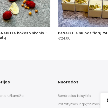
ANAKOTA kokoso skonio –
PANAKOTA su pasiflorų tyr
netų
€
24.00
rijos
Nuorodos
snio užkandžiai
Bendrosios taisyklės
Pristatymas ir grąžinimas