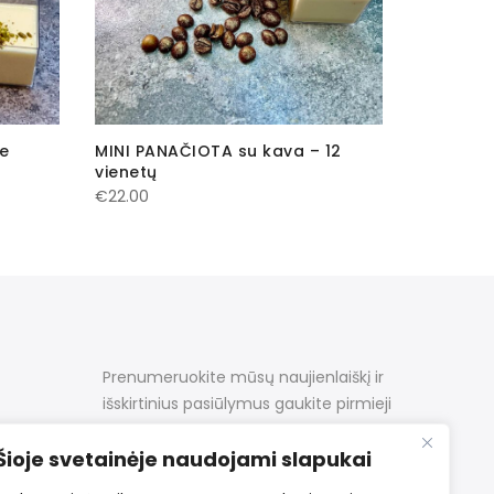
e
MINI PANAČIOTA su kava – 12
MINI PA
vienetų
– 12 vien
€
22.00
€
22.00
Prenumeruokite mūsų naujienlaiškį ir
išskirtinius pasiūlymus gaukite pirmieji
Šioje svetainėje naudojami slapukai