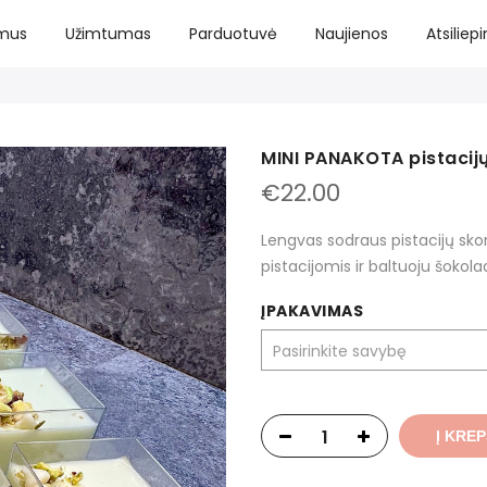
 mus
Užimtumas
Parduotuvė
Naujienos
Atsiliep
MINI PANAKOTA pistacijų
€
22.00
Lengvas sodraus pistacijų sk
pistacijomis ir baltuoju šokol
ĮPAKAVIMAS
Į KREP